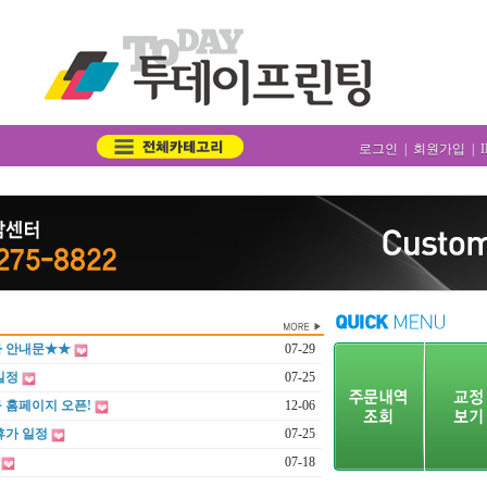
로그인
|
회원가입
|
가 안내문★★
07-29
일정
07-25
 홈페이지 오픈!
12-06
휴가 일정
07-25
07-18